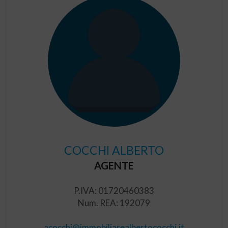
COCCHI ALBERTO
AGENTE
P.IVA: 01720460383
Num. REA: 192079
acocchi@immobiliarealbertococchi.it