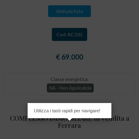
Vedi più foto
Cod. AC331
€ 69.000
Classe energetica:
NA - Non Applicabile
Utilizza i tasti rapidi per navigare!
COMPLESSO IMMOBILIARE in Vendita a
Ferrara