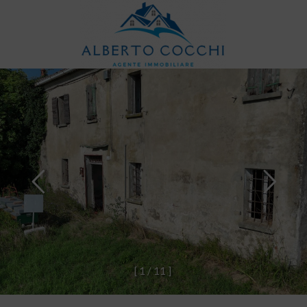
[
1
/
1
1
]