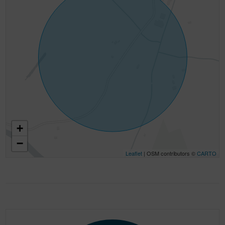
+
−
Leaflet
| OSM contributors ©
CARTO